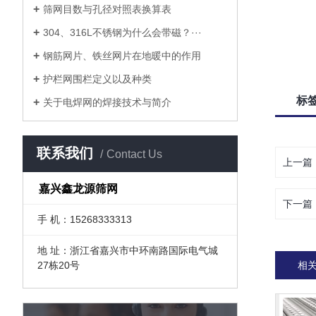
筛网目数与孔径对照表换算表
304、316L不锈钢为什么会带磁？···
钢筋网片、铁丝网片在地暖中的作用
护栏网围栏定义以及种类
标
关于电焊网的焊接技术与简介
联系我们
Contact Us
上一篇
嘉兴鑫龙源筛网
下一篇
手 机：15268333313
地 址：浙江省嘉兴市中环南路国际电气城
相
27栋20号