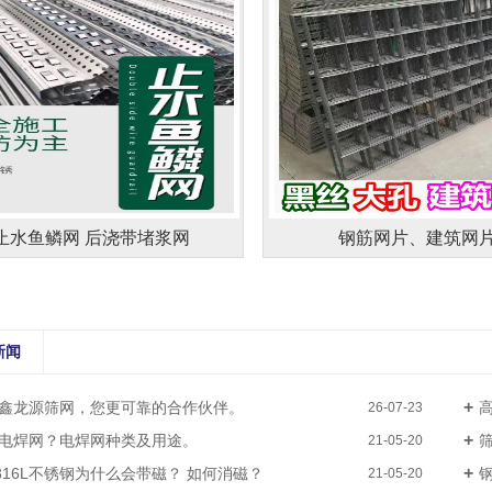
止水鱼鳞网 后浇带堵浆网
钢筋网片、建筑网
新闻
鑫龙源筛网，您更可靠的合作伙伴。
26-07-23
电焊网？电焊网种类及用途。
21-05-20
、316L不锈钢为什么会带磁？ 如何消磁？
21-05-20