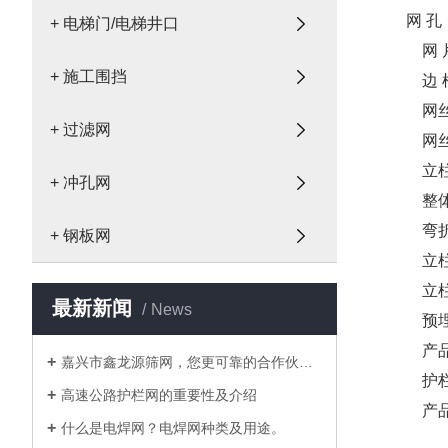
网 孔（m
+ 电梯门/电梯井口
网 片尺寸
+ 施工围挡
边 框（
网丝浸塑
+ 过滤网
网丝塑后
立柱尺寸（
+ 冲孔网
整体弯
弯折长
+ 钢板网
立柱间
立柱预埋
最新新闻
News
预埋基础（
产品价格：
嘉兴市鑫龙源筛网，您更可靠的合作伙伴···
护栏网
高速公路护栏网的重要性及介绍
产品优
什么是电焊网？电焊网种类及用途。