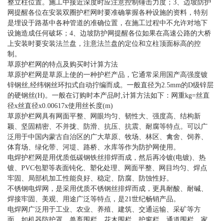
整立柱位置。施工中接近深度时应注意控制锤击力度；3、边坡防护
网提醒各位在安装双圈护栏网时要准确掌握各种设施的资料，特别
是埋设于路基中各种管道的准确位置，在施工过程中不允许对地下
设施造成任何破坏；4、边坡防护网提醒各位如果在高速公路的大桥
上安装时要安装法兰盘，注意法兰盘的定位和立柱顶面标高的控
制。
草原护栏网的特点及购买时计算方法
草原护栏网是草原上使的一种护栏产品，它通常采用国产高强度镀
锌钢丝,经纬钢丝环扣式自动拧编而成。一般直径为2.5mm的D级锌层
的硬钢丝(H)。一般在订购时本产品时,计算方法如下：网重kg=丝直
径x丝直径x0.00617x使用丝长度(m)
草原护栏网具有网面平整、网眼均匀、韧性大、强度高、结构新
颖、坚固精密、不并拢、防滑、抗压、抗震、耐腐等特点。可以广
泛用于中国内蒙古自治区的广大草原、牧场、林区、禽舍、饲养、
体育场、绿化带、河堤、路桥、水库等作为防护网使用。
电焊护栏网是用优质低碳钢铁丝排焊而成，然后再冷镀(电镀)、热
镀、PVC包塑等表面钝化、塑化处理、网面平整、网目均匀、焊点
牢固、局部机加工性能良好、稳定、防腐、防蚀性好。
不锈钢电焊网，是采用优质不锈钢丝排焊而成，更具耐酸、耐碱、
焊接牢固、美观、用途广泛等特点，是21世纪畅销产品。
电焊网广泛用于工业、农业、养殖、建筑、交通运输、采矿等方
面。如机器防护罩、兽畜围栏、花木围栏、护窗栏、通道围栏、家