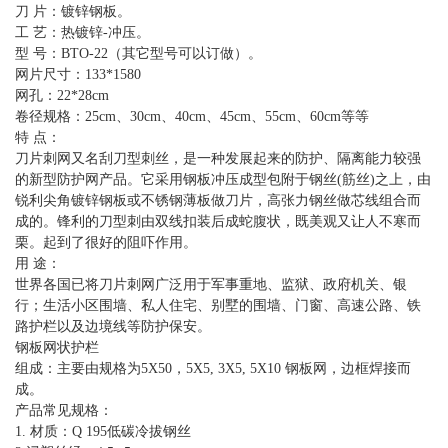
刀 片：镀锌钢板。
工 艺：热镀锌-冲压。
型 号：BTO-22（其它型号可以订做）。
网片尺寸：133*1580
网孔：22*28cm
卷径规格：25cm、30cm、40cm、45cm、55cm、60cm等等
特 点：
刀片刺网又名刮刀型刺丝，是一种发展起来的防护、隔离能力较强
的新型防护网产品。它采用钢板冲压成型包附于钢丝(筋丝)之上，由
锐利尖角镀锌钢板或不锈钢薄板做刀片，高张力钢丝做芯线组合而
成的。锋利的刀型刺由双线扣装后成蛇腹状，既美观又让人不寒而
栗。起到了很好的阻吓作用。
用 途：
世界各国已将刀片刺网广泛用于军事重地、监狱、政府机关、银
行；生活小区围墙、私人住宅、别墅的围墙、门窗、高速公路、铁
路护栏以及边境线等防护保安。
钢板网状护栏
组成：主要由规格为5X50，5X5, 3X5, 5X10 钢板网，边框焊接而
成。
产品常见规格：
1. 材质：Q 195低碳冷拔钢丝