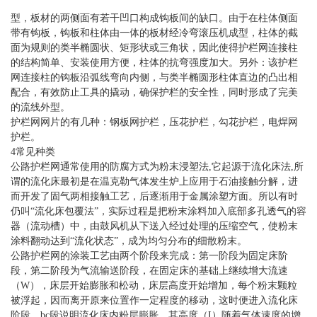
型，板材的两侧面有若干凹口构成钩板间的缺口。由于在柱体侧面
带有钩板，钩板和柱体由一体的板材经冷弯滚压机成型，柱体的截
面为规则的类半椭圆状、矩形状或三角状，因此使得护栏网连接柱
的结构简单、安装使用方便，柱体的抗弯强度加大。另外：该护栏
网连接柱的钩板沿弧线弯向内侧，与类半椭圆形柱体直边的凸出相
配合，有效防止工具的撬动，确保护栏的安全性，同时形成了完美
的流线外型。
护栏网网片的有几种：钢板网护栏，压花护栏，勾花护栏，电焊网
护栏。
4常见种类
公路护栏网通常使用的防腐方式为粉末浸塑法,它起源于流化床法,所
谓的流化床最初是在温克勒气体发生炉上应用于石油接触分解，进
而开发了固气两相接触工艺，后逐渐用于金属涂塑方面。所以有时
仍叫“流化床包覆法”，实际过程是把粉末涂料加入底部多孔透气的容
器（流动槽）中，由鼓风机从下送入经过处理的压缩空气，使粉末
涂料翻动达到“流化状态”，成为均匀分布的细散粉末。
公路护栏网的涂装工艺由两个阶段来完成：第一阶段为固定床阶
段，第二阶段为气流输送阶段，在固定床的基础上继续增大流速
（W），床层开始膨胀和松动，床层高度开始增加，每个粉末颗粒
被浮起，因而离开原来位置作一定程度的移动，这时便进入流化床
阶段。bc段说明流化床内粉层膨胀，其高度（I）随着气体速度的增