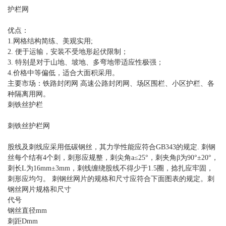
护栏网
优点：
1.网格结构简练、美观实用;
2. 便于运输，安装不受地形起伏限制；
3. 特别是对于山地、坡地、多弯地带适应性极强；
4.价格中等偏低，适合大面积采用。
主要市场：铁路封闭网 高速公路封闭网、场区围栏、小区护栏、各
种隔离用网。
刺铁丝护栏
刺铁丝护栏网
股线及刺线应采用低碳钢丝，其力学性能应符合GB343的规定. 刺钢
丝每个结有4个刺，刺形应规整，刺尖角a≤25°，刺夹角β为90°±20°，
刺长L为16mm±3mm，刺线缠绕股线不得少于1.5圈，捻扎应牢固，
刺形应均匀。 刺钢丝网片的规格和尺寸应符合下面图表的规定。刺
钢丝网片规格和尺寸
代号
钢丝直径mm
刺距Dmm