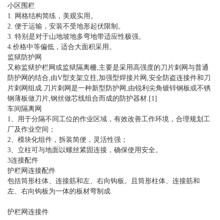
小区围栏
1. 网格结构简练，美观实用。
2. 便于运输，安装不受地形起伏限制。
3. 特别是对于山地坡地多弯地带适应性极强。
4.价格中等偏低，适合大面积采用。
监狱防护网
又称监狱护栏网或监狱隔离栅,主要是采用高强度的刀片刺网与普通
防护网的结合,由V型支架立拄,加强型焊接片网,安全防盗连接件和刀
片刺网组成.刀片刺网是一种新型防护网,由锐利尖角镀锌钢板或不锈
钢薄板做刀片,钢丝做芯线组合而成的防护器材.[1]
车间隔离网
1、用于分隔不同工位的作业区域，有效改善工作环境，合理规划工
厂及作业空间；
2、模块化组件，拆装简便，灵活性强；
3、立柱可与地面以螺丝紧固连接，确保使用安全。
3连接配件
护栏网连接配件
包括筒形柱体、连接筋和左、右向钩板。且筒形柱体、连接筋和
左、右向钩板为一体的板材弯制成
护栏网连接件