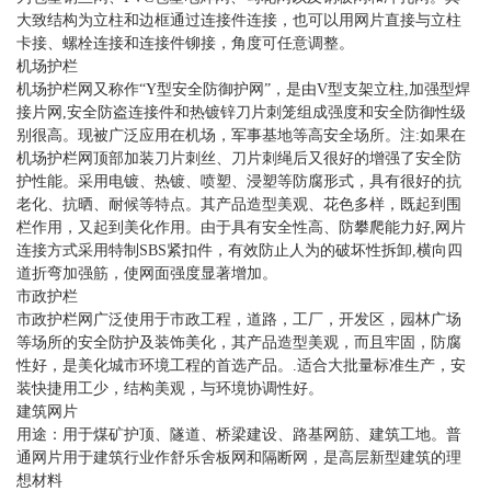
大致结构为立柱和边框通过连接件连接，也可以用网片直接与立柱
卡接、螺栓连接和连接件铆接，角度可任意调整。
机场护栏
机场护栏网又称作“Y型安全防御护网”，是由V型支架立柱,加强型焊
接片网,安全防盗连接件和热镀锌刀片刺笼组成强度和安全防御性级
别很高。现被广泛应用在机场，军事基地等高安全场所。注:如果在
机场护栏网顶部加装刀片刺丝、刀片刺绳后又很好的增强了安全防
护性能。采用电镀、热镀、喷塑、浸塑等防腐形式，具有很好的抗
老化、抗晒、耐候等特点。其产品造型美观、花色多样，既起到围
栏作用，又起到美化作用。由于具有安全性高、防攀爬能力好,网片
连接方式采用特制SBS紧扣件，有效防止人为的破坏性拆卸,横向四
道折弯加强筋，使网面强度显著增加。
市政护栏
市政护栏网广泛使用于市政工程，道路，工厂，开发区，园林广场
等场所的安全防护及装饰美化，其产品造型美观，而且牢固，防腐
性好，是美化城市环境工程的首选产品。.适合大批量标准生产，安
装快捷用工少，结构美观，与环境协调性好。
建筑网片
用途：用于煤矿护顶、隧道、桥梁建设、路基网筋、建筑工地。普
通网片用于建筑行业作舒乐舍板网和隔断网，是高层新型建筑的理
想材料