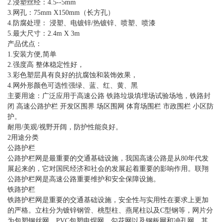
2.浸塑丝经：4.5--5mm
3.网孔：75mm X150mm（长方孔）
4.防腐处理： 浸塑、电镀锌/热镀锌、喷塑、喷漆
5.最大尺寸：2.4m X 3m
产品优点：
1.安装方便,简单
2.强度高 整体稳定性好，
3.彩色塑层具有良好的抗腐蚀和装饰效果，
4.网外形颜色可选性强绿、蓝、红、黄、黑
主要用途：广泛应用于高速公路 铁路垃圾填埋场试验场地，铁路封
闭 高速公路护栏 开发区围界 场区围网 体育场围栏 市政围栏 小区防
护。
耐用/美观/视野开阔，防护性能良好。
2用途分类
公路护栏
公路护栏网是最重要的交通基础设施，我国高速公路是从80年代发
展起来的，它对国民经济和社会的发展起着重要的影响作用。联翔
公路护栏网是高速公路重要维护和安全保障设施。
铁路护栏
铁路护栏网是重要的交通基础设施，安全性与实用性在要求上更加
的严格。立柱分为镀锌钢管、桃型柱、燕尾柱以及C型钢等，网片分
为包塑钢丝网、PVC包塑电焊网、勾花网以及钢板网和冲孔网。其