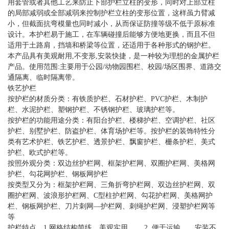
用套管或者其他工艺来防止下部护栏立柱的变形，同时对上部立柱
的局部减弱或全部减弱来控制护栏立柱的变形位置，这样虽力臂减
小，但截面抗弯模量也同时减小，从而保证防撞等级不低于原标准
设计。本护栏易于施工，在车辆碰撞后能够方便地更换，而且不但
适用于土路肩，挡墙和桥梁等位置，还适用于各种形式的钢护栏。
本产品具有美观耐用,不变形,安装快捷，是一种较为理想的金属护栏
产品。使用范围:主要用于公园/动物园围栏、校园/场区围界、道路交
通隔离、临时隔离带。
铁艺护栏
按护栏的材质分类：有铁质护栏、石材护栏、PVC护栏、木制护
栏、水泥护栏、塑钢护栏、不锈钢护栏、玻璃护栏等。
按护栏的功能用途分类：有阳台护栏、楼梯护栏、空调护栏、社区
护栏、别墅护栏、防盗护栏、体育场护栏等。按护栏的装饰特性分
类有艺术护栏、铁艺护栏、透景护栏、飘窗护栏、栅条护栏、美式
护栏、欧式护栏等。
按照外观分类：双边丝护栏网、框架护栏网、双圈护栏网、美格网
护栏、勾花网护栏、钢板网护栏
按类型又分为：框架护栏网、三角折弯护栏网、双边丝护栏网、双
圈护栏网、波浪形护栏网、C型柱护栏网、勾花护栏网、美格网护
栏、钢板网护栏、刀片刺网—护栏网、刺绳护栏网、浸塑护栏网等
等
护栏特点 1.网格结构简练、美观实用。 2. 便于运输 ，安装不