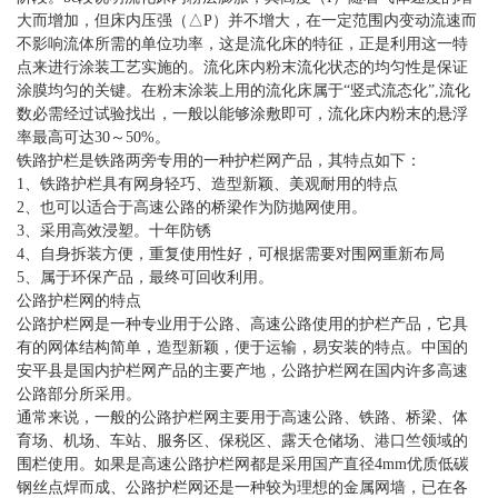
大而增加，但床内压强（△P）并不增大，在一定范围内变动流速而
不影响流体所需的单位功率，这是流化床的特征，正是利用这一特
点来进行涂装工艺实施的。流化床内粉末流化状态的均匀性是保证
涂膜均匀的关键。在粉末涂装上用的流化床属于“竖式流态化”,流化
数必需经过试验找出，一般以能够涂敷即可，流化床内粉末的悬浮
率最高可达30～50%。
铁路护栏是铁路两旁专用的一种护栏网产品，其特点如下：
1、铁路护栏具有网身轻巧、造型新颖、美观耐用的特点
2、也可以适合于高速公路的桥梁作为防抛网使用。
3、采用高效浸塑。十年防锈
4、自身拆装方便，重复使用性好，可根据需要对围网重新布局
5、属于环保产品，最终可回收利用。
公路护栏网的特点
公路护栏网是一种专业用于公路、高速公路使用的护栏产品，它具
有的网体结构简单，造型新颖，便于运输，易安装的特点。中国的
安平县是国内护栏网产品的主要产地，公路护栏网在国内许多高速
公路部分所采用。
通常来说，一般的公路护栏网主要用于高速公路、铁路、桥梁、体
育场、机场、车站、服务区、保税区、露天仓储场、港口竺领域的
围栏使用。如果是高速公路护栏网都是采用国产直径4mm优质低碳
钢丝点焊而成、公路护栏网还是一种较为理想的金属网墙，已在各