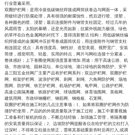
行业普遍采用。
双圈护栏网：是用冷拔低碳钢丝焊接成网筒状卷边与网面一体，采
用镀锌进行防腐处理，具有很强的耐腐蚀性，然后进行喷、浸塑，
各种颜色的喷、浸塑；最后连接附件与钢管支柱固定。经过几年的
风霜雨雪，太阳的暴晒，还是光亮如新，抗紫外线能力极强。绿色
的草坪在白色金属网的衬托下，显得清新整洁.结构：用低碳钢丝编
织焊接成的金属网冲压折弯卷成圆筒状后，用连接附件与钢管支柱
相连固定.优点：具有强度高、钢性好、造型美观、视野宽广、安装
简便，感觉明亮、轻盈、实用的特点，网片与网柱连接十分紧凑，
整体感好；上下卷圈使网面强度显著增加.用途：用于高速公路、机
场、市政绿地、园林花坛、单位绿地、港口绿地的装饰防护。安平
县三阳五金丝网厂主要产品有护栏网系列：双边护栏网、双圈护栏
网、框架护栏网、波浪护栏网、刺网、刺绳、六角网防护网、场地
围网、防护网、铁艺护栏网、机场护栏网、龟甲网、公路护栏网、
高速公路隔离栅、铁路护栏网、球场围网、体育场围网、美格网、
建筑用网、市政锌钢栅栏、钢筋网、钢格板、石笼网。
双圈护栏网在施工时的几点注意事项：1、如果将双圈护栏网作为防
撞护栏使用，产品的的外观质量取决于施工过程，施工中要重视施
工准备和打桩机的组合，不断总结经验，加强施工管理，将隔离栅
的安装质量得以保证；2、边坡防护网提醒各位在给护栏的立柱打入
过深时，不得将立柱拔出矫正，需将其基础重新夯时后再打入,或调