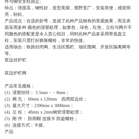
件与钢管支柱固定。
特点：强度高，钢性好，造型美观，视野宽广，安装简便，感觉明
亮，轻松。
产品优点：合适的折弯，造就了此种产品独有的美观效果，而且表
面采用多种 颜色的浸塑处理，如黄色，绿色，红色，立柱与网片不
同颜色的搭配更是令人赏心悦目，同时此种产品多采用带底盘立
柱，安装只需打好膨胀螺栓，非常的快捷。
适用场合：铁路封闭网、生活区围栏、场区围网、开发区隔离网等
等。
双边丝护栏
双边护栏网
产品常见规格：
(1). 浸塑丝经： 3.5mm－－8mm；
(2). 网 孔： 60mm x 120mm 四周双边丝；
(3). 最大尺寸：2300mm x 3000mm；
(4). 立 柱： 48mm x 2mm钢管浸塑处理；
(5). 附 件： 防雨帽 连接卡 防盗螺栓；
(6) .连接方式：卡接。
产品