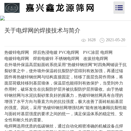
关于电焊网的焊接技术与简介
1628
2021-05-20
热镀锌电焊网 焊后热浸电镀 PVC电焊网 PVC涂层 电焊网
电镀锌电焊网 焊前电镀锌 不锈钢电焊网 改拔丝电焊网
在外墙外保温高层贴面砖系统采用“热镀锌钢丝网”时四角网铺设于抗
裂砂浆之中，使外墙外保温砖抗裂防护层得到有效加强，再通过锚
固件将热镀锌钢丝网与结构直接固定，转移了面层负荷作用体，将
面层荷载转移到基层墙体，保温层也能得到有效保护，当受到外力
作用时，破坏发生在抗裂防护层并被抗裂防护层所吸收。由于热镀
锌钢丝网与水泥抗裂砂浆良好的握裹力，热镀锌钢丝网具有合理的
增强了水平方向与垂直方向的抗拉强度，极大改善了面砖粘贴基层
的强度。因此，采用“热镀锌钢丝网增强结构”能有效地兼顾抗裂性能
与面砖对基层强度的要求之间的统一，满足保温体系的稳定性、安
全性和耐久性的需要。
电焊网选用优质的低碳钢丝，通过自动化精密准确的机械设备点焊