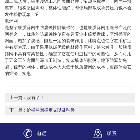
加工成形后，采用浸锌工艺的表面处理，常规英标生产，网面平滑
整齐，结构坚固均匀，整体性能好，即使局部截或承受压力也不会
发生松散现象，它
电焊网
是整个铁质筛网中防腐蚀性能最强的，也是铁质筛网用途最广泛的
网类之一，优质的防腐蚀性使它在饲养业中倍受青睐，平滑整齐的
网面，增加了观感，能起一定的装饰作用，此特点也使它在采矿业
中有所表现，由于采用低碳优质的材质作原料，使它独具一般铁质
筛网不具有有柔韧性，确定了它在使用过程中的可塑性，从而可用
于五金工艺方面的深加工制造，复杂墙体的批荡，地下防漏防龟
裂，轻型的网体，使这成本大大低于铁质筛网的成本，更能体会它
的经济、实惠。
上一篇：没有了！
下一篇：
护栏网围栏定义以及种类
电话
联系